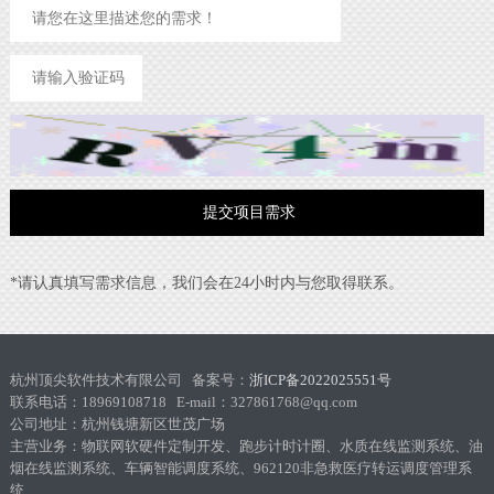
*请认真填写需求信息，我们会在24小时内与您取得联系。
杭州顶尖软件技术有限公司 备案号：
浙ICP备2022025551号
联系电话：18969108718 E-mail：327861768@qq.com
公司地址：杭州钱塘新区世茂广场
主营业务：物联网软硬件定制开发、跑步计时计圈、水质在线监测系统、油
烟在线监测系统、车辆智能调度系统、962120非急救医疗转运调度管理系
统