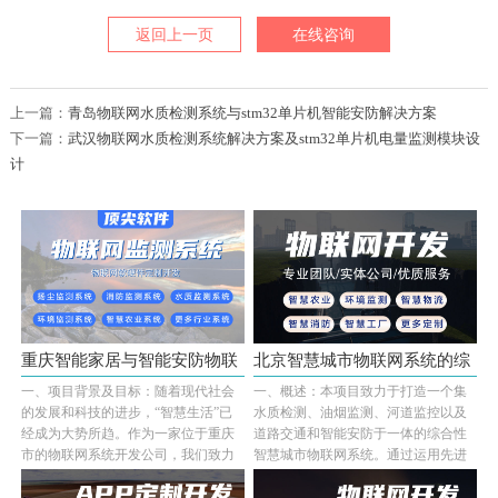
返回上一页
在线咨询
上一篇：
青岛物联网水质检测系统与stm32单片机智能安防解决方案
下一篇：
武汉物联网水质检测系统解决方案及stm32单片机电量监测模块设
计
重庆智能家居与智能安防物联
北京智慧城市物联网系统的综
一、项目背景及目标：随着现代社会
一、概述：本项目致力于打造一个集
网系统···
合解决···
的发展和科技的进步，“智慧生活”已
水质检测、油烟监测、河道监控以及
经成为大势所趋。作为一家位于重庆
道路交通和智能安防于一体的综合性
市的物联网系统开发公司，我们致力
智慧城市物联网系统。通过运用先进
于为客户提···...
的stm32单片机···...