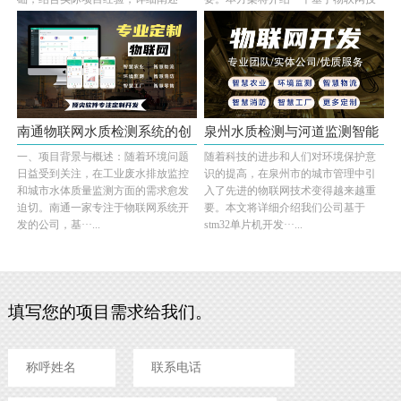
套综合性物联网系···...
术的城市河道···...
南通物联网水质检测系统的创
泉州水质检测与河道监测智能
一、项目背景与概述：随着环境问题
随着科技的进步和人们对环境保护意
新应用···
物联网···
日益受到关注，在工业废水排放监控
识的提高，在泉州市的城市管理中引
和城市水体质量监测方面的需求愈发
入了先进的物联网技术变得越来越重
迫切。南通一家专注于物联网系统开
要。本文将详细介绍我们公司基于
发的公司，基···...
stm32单片机开发···...
填写您的项目需求给我们。