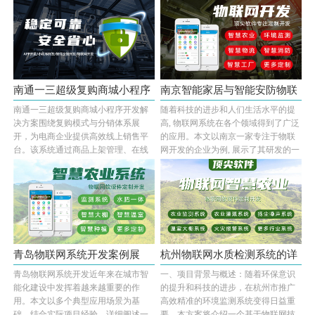
南通一三超级复购商城小程序
南京智能家居与智能安防物联
南通一三超级复购商城小程序开发解
随着科技的进步和人们生活水平的提
开发 |···
网系统···
决方案围绕复购模式与分销体系展
高, 物联网系统在各个领域得到了广泛
开，为电商企业提供高效线上销售平
的应用。本文以南京一家专注于物联
台。该系统通过商品上架管理、在线
网开发的企业为例, 展示了其研发的一
订单处理、多支···...
款集成了···...
青岛物联网系统开发案例展
杭州物联网水质检测系统的详
青岛物联网系统开发近年来在城市智
一、项目背景与概述：随着环保意识
示：多场···
细案例···
能化建设中发挥着越来越重要的作
的提升和科技的进步，在杭州市推广
用。本文以多个典型应用场景为基
高效精准的环境监测系统变得日益重
础，结合实际项目经验，详细阐述一
要。本方案将介绍一个基于物联网技