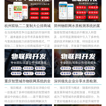
杭州双轨二二复制大公排商城
郑州物联网水质检测系统的案
在当前电商竞争日益激烈的市场环境
随着智慧城市概念的不断深入和普
系统专···
例展示···
下，越来越多企业寻求具备裂变增长
及，在环境监测领域中引入了多种先
与复购激励能力的新型销售模式。**
进的技术和解决方案。特别是在水资
双轨二二复制大公排商城系统**正是
源保护方面，开发基于物联网技术的
为此类需求量···...
智能监控系统显···...
重庆智慧城市物联网系统的全
深圳领先企业分享水质检测、
一、项目概述：本报告旨在详细介绍
一、项目背景与概述：随着科技的快
面解析···
河道监···
一款集成了多种功能模块的智慧城市
速发展和城市化进程加速，环境监测
建设中的核心系统——基于重庆地区
成为了智慧城市的重要组成部分。为
特点设计开发的综合物联网解决方
了更好地服务社会公众并提升城市管
案。该方案涵盖···...
理效率，在深···...