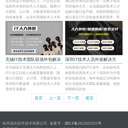
在合肥这片创新热土上，IT企业正面
佛山软件测试驻场公司：在数字化转
司：破解···
企业技···
临前所未有的技术人才挑战。随着AI
型加速的今天，企业面临的技术人才
大模型、云计算、大数据等新兴技术
短缺问题日益严峻。传统招聘模式已
的快速发展，企业对高端技术人才的
难以满足IT行业快速发展的需求，而
需求呈现爆发···...
专业的IT人力···...
无锡IT技术团队驻场外包解决
深圳IT技术人员外派解决方
在无锡这片充满活力的科技热土上，
在快速迭代的IT行业中，企业如何高
方案：···
案：破解···
IT行业正以惊人的速度蓬勃发展。随
效获取优质技术人才？深圳作为中国
着AI大模型、云计算、大数据等新兴
科技创新高地，每年有超过3000家科
技术的不断渗透，企业对技术人才的
技企业面临技术团队搭建难题。传统
需求呈现爆发···...
招聘模式的低···...
首页
上一页
下一页
尾页
杭州顶尖软件技术有限公司 备案号：
浙ICP备2022025551号