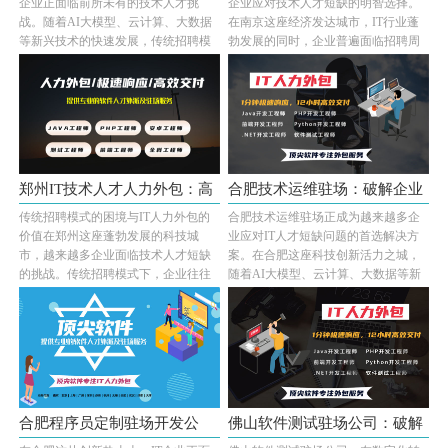
企业正面临前所未有的技术人才挑
企业应对技术人才短缺的明智选择。
战。随着AI大模型、云计算、大数据
在南京这座经济发达城市，IT行业蓬
等新兴技术的快速发展，传统招聘模
勃发展的同时，企业普遍面临招聘周
式已难以满足企···...
期长、成本高···...
郑州IT技术人才人力外包：高
合肥技术运维驻场：破解企业
传统招聘模式的困境与IT人力外包的
合肥技术运维驻场正成为越来越多企
效解决···
IT人才···
价值在郑州这座蓬勃发展的科技城
业应对IT人才短缺问题的首选解决方
市，越来越多企业面临技术人才短缺
案。在合肥这座科技创新活力之城，
的挑战。传统招聘模式下，企业往往
随着AI大模型、云计算、大数据等新
需要耗费数月时···...
兴技术的快速···...
合肥程序员定制驻场开发公
佛山软件测试驻场公司：破解