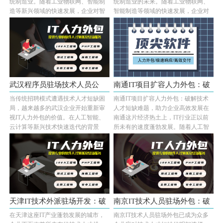
统制造业。随着工业物联网、智能制
统制造业的未来。随着工业物联网、
造等新兴领域的快速发展，企业对智
智能制造等领域的快速发展，企业对
能硬件开发、···...
嵌入式上位机···...
武汉程序员驻场技术人员公
南通IT项目扩容人力外包：破
当传统招聘模式遭遇技术人才短缺困
南通IT项目扩容人力外包：破解技术
司：破解···
解技术···
局，越来越多的武汉企业开始重新审
人才短缺难题，助力企业高效发展在
视IT人力外包的价值。在人工智能、
南通这片经济热土上，IT行业正以前
云计算等新兴技术快速迭代的背景
所未有的速度蓬勃发展。随着人工智
下，企业面临招···...
能、云计算、···...
天津IT技术外派驻场开发：破
南京IT技术人员驻场外包：破
在天津这座IT产业蓬勃发展的城市，
南京IT技术人员驻场外包已成为众多
解企业···
解企业···