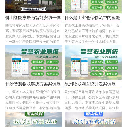
佛山智能家居与智能安防一体
什么是工业仓储物流中的智能
随着科技的发展和人们生活水平的提
在现代工业仓储物流中，智能化、高
化物联···
分拣系···
高，智能家居以及智能安防系统越来
效化已成为不可逆转的趋势。作为一
越受到人们的欢迎。本文将围绕佛山
家专业的单片机开发公司，我们致力
市一家专注于物联网开发公司的项目
于为客户提供先进的技术解决方案。
展开介绍,包括···...
今天，我们将···...
长沙智慧物联解决方案案例展
泉州物联网系统开发案例展
一、概述：本文旨在详细介绍由我们
泉州物联网系统开发近年来在智慧城
示——···
示：多场···
公司开发的物联网系统在多个领域的
市、环保监测、公共安全等领域展现
应用情况，包括但不限于：长沙地区
出巨大潜力。本文围绕多个典型应用
河道水环境监控平台、餐饮油烟智能
场景，包括水质检测物联网、油烟检
监测系统和智···...
测物联网、河···...