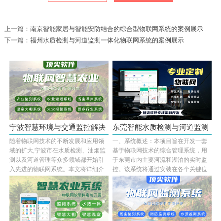
上一篇：
南京智能家居与智能安防结合的综合型物联网系统的案例展示
下一篇：
福州水质检测与河道监测一体化物联网系统的案例展示
宁波智慧环境与交通监控解决
东莞智能水质检测与河道监测
随着物联网技术的不断发展和应用领
一、系统概述：本项目旨在开发一套
方案
系统的···
域的扩大,宁波市在水质检测、油烟监
基于物联网技术的综合管理系统，用
测以及河道管理等众多领域都开始引
于东莞市内主要河流和湖泊的实时监
入先进的物联网系统。本文将详细介
控。该系统将通过安装在各个关键位
绍一套基于物···...
置的数据采集···...