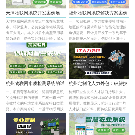
天津物联网系统开发案例展
福州物联网系统解决方案案例
天津物联网系统开发近年来在智慧城
一、项目概述：本方案主要针对福州
示：多场···
展示:水···
市、环保监测、公共安全等领域展现
地区的环保需求和城市智能化管理的
出巨大潜力。本文以多个典型应用场
迫切需要，设计并开发了一系列基于
景为基础，结合实际项目经验，深入
物联网技术的应用。包括但不限于：
剖析水质检测···...
水质检测物联···...
杭州物联网水质检测系统的详
杭州定制化人力外包：破解技
一、项目背景与概述：随着环保意识
杭州IT企业技术人才缺口持续扩大，
细案例···
术人才···
的提升和科技的进步，在杭州市推广
传统招聘模式已难以满足企业快速发
高效精准的环境监测系统变得日益重
展需求。数据显示，杭州IT行业年均
要。本方案将介绍一个基于物联网技
人才缺口超20%，而传统招聘周期平
术的城市河道···...
均长达45天，成···...