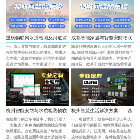
重庆物联网水质检测及河道监
成都智能家居与智能安防物联
一、项目背景与概述：随着城市化进
随着科技的发展和人们生活水平的提
控系统···
网系统···
程的加快和环保意识的增长，在重庆
高, 物联网系统开发行业在成都有着广
市内推广高效的智能化环境监测系统
阔的市场前景和发展潜力。本文将详
显得尤为重要。本方案设计了一套完
细介绍一款基于成都本地市场需求设
整的物联网水···...
计研发的智···...
杭州智能安防与水质检测物联
杭州智慧生活解决方案——基
在杭州市的众多项目中，我们开发了
一、项目背景：随着科技的进步和人
网系统···
于物联···
一套集成了多种功能模块的综合型物
们生活水平的提高, 物联网系统在各个
联网系统。这套系统涵盖了智能家
领域得到了广泛应用。特别是在杭州
居、道路交通监测和河道水质监控等
这样的智慧城市中，各种智能设备的