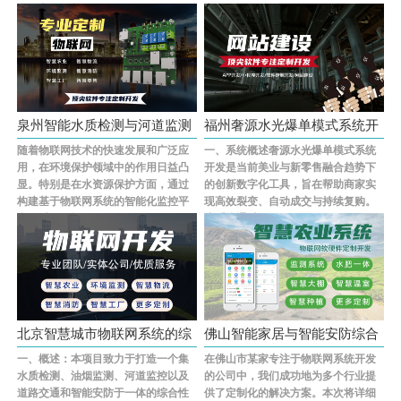
多个方面，并且···...
应用愈发频···...
泉州智能水质检测与河道监测
福州奢源水光爆单模式系统开
随着物联网技术的快速发展和广泛应
一、系统概述奢源水光爆单模式系统
综合解···
发专业···
用，在环境保护领域中的作用日益凸
开发是当前美业与新零售融合趋势下
显。特别是在水资源保护方面，通过
的创新数字化工具，旨在帮助商家实
构建基于物联网系统的智能化监控平
现高效裂变、自动成交与持续复购。
台可以有效提···...
该系统通过智···...
北京智慧城市物联网系统的综
佛山智能家居与智能安防综合
一、概述：本项目致力于打造一个集
在佛山市某家专注于物联网系统开发
合解决···
物联网···
水质检测、油烟监测、河道监控以及
的公司中，我们成功地为多个行业提
道路交通和智能安防于一体的综合性
供了定制化的解决方案。本次将详细