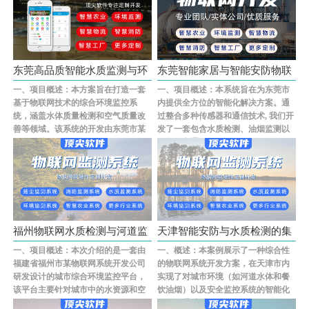
东莞高品质智能水质监测与环
东莞智能家居与智能安防物联
一、项目概述：本方案旨在打造一套
一、项目概述：本系统旨在为东莞市
保解决···
网系统···
基于物联网技术的综合环境监控系
内提供全方位的智能化解决方案。通
统，涵盖水体质量检测和空气质量改
过整合多种传感器和通信技术, 我们开
善等领域。该系统的开发由东莞市某
发了一套包含水质检测、油烟监测以
知名科技公司负···...
及道路交通···...
福州物联网水质检测与河道监
天津智能安防与水质检测的集
一、项目概述：本次介绍的是一套由
一、概述：本案例展示了一种综合性
测解决···
成化物···
福建省福州市某物联网系统开发公司
的物联网系统开发方案，在天津市内
研发设计的城市综合环境监控平台，
实现了对城市环境（如河道水体和餐
该平台主要针对城市中的水资源和空
饮油烟）以及安全监控系统的智能化
气污染问题进···...
管理。通过整···...