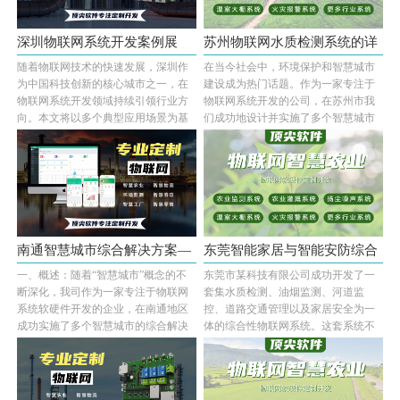
深圳物联网系统开发案例展
苏州物联网水质检测系统的详
随着物联网技术的快速发展，深圳作
在当今社会中，环境保护和智慧城市
示：多场···
细功能···
为中国科技创新的核心城市之一，在
建设成为热门话题。作为一家专注于
物联网系统开发领域持续引领行业方
物联网系统开发的公司，在苏州市我
向。本文将以多个典型应用场景为基
们成功地设计并实施了多个智慧城市
础，全面展示···...
项目案例。本···...
南通智慧城市综合解决方案—
东莞智能家居与智能安防综合
一、概述：随着“智慧城市”概念的不
东莞市某科技有限公司成功开发了一
基于ST···
物联网···
断深化，我司作为一家专注于物联网
套集水质检测、油烟监测、河道监
系统软硬件开发的企业，在南通地区
控、道路交通管理以及家居安全为一
成功实施了多个智慧城市的综合解决
体的综合性物联网系统。这套系统不
方案。本次···...
仅能够实现环境···...