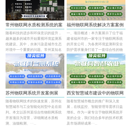
常州物联网水质检测系统的案
福州物联网系统解决方案案例
随着科技的进步和环保意识的提升，
一、项目概述：本方案展示了位于福
例展示···
展示—···
越来越多的城市开始重视环境监测系
建省福州市的一家专注于物联网系统
统建设。其中，水体污染是城市生态
的开发公司，为各类环境监测和安全
环境中一个重要的问题。常州某知名
防护需求量身打造了一套综合性的物
物联网公司开···...
联网系统解决···...
苏州物联网系统开发案例展
西安智慧城市建设中的物联网
随着物联网技术的快速发展，苏州在
随着智慧城市概念的推广和深入发
示：多场···
水质检···
智慧城市与工业智能化转型中走在前
展，在线监控、智能管理等需求日益
列。本文以苏州某综合性物联网系统
增长。作为一家专注于物联网系统开
开发项目为背景，详细阐述水质检
发的企业，我们结合多年的技术积累
测、油烟检测、···...
及市场调研成果···...