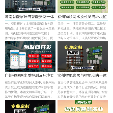
济南智能家居与智能安防一体
福州物联网水质检测与环境监
一、项目概述：本项目以济南市为应
目录：一、项目背景介绍二、系统架
化的物···
控综合···
用场景, 设计并实施了一套融合水质检
构概述三、功能模块详细说明及技术
测、油烟监测和河道监控等功能于一
选型分析四、开发周期和技术难点预
体的综合性环境感知物联网系统，同
估与应对策略五、人员配置建议和施
时集成智能···...
工时间规划一···...
广州物联网水质检测及环境监
常州智能家居与智能安防一体
在当前数字化转型的大潮中, 物联网系
在当今的智能化社会中, 物联网系统开
控系统···
化物联···
统开发已成为连接物理世界和数字世
发已经成为了各个行业的热点。特别
界的桥梁。本篇文档将详细介绍一个
是在智慧城市、环保监测等领域, 智能
基于广场景观的综合型物联网项目，
家居和智能安防的结合更是被广泛应
涵盖智能安···...
用于日常···...