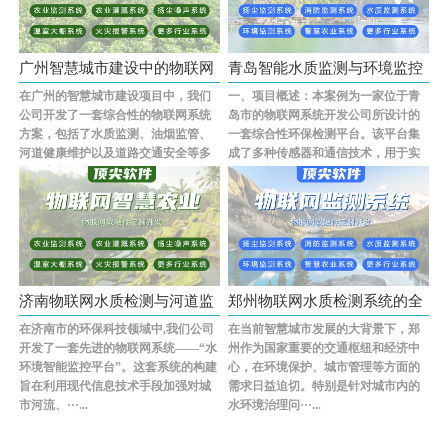
广州智慧城市建设中的物联网
青岛智能水质监测与环境监控
在广州的智慧城市建设项目中，我们
一、项目概述：本案例为一家位于青
水质检···
综合解···
公司开发了一套综合性的物联网系统
岛市的物联网系统开发公司所设计的
方案，包括了水质监测、油烟监管、
一套综合性环保检测平台。该平台集
河道健康维护以及道路交通安全等多
成了多种传感器和通信技术，用于实
方面内容。这···...
时收集并分析···...
济南物联网水质检测与河道监
郑州物联网水质检测系统的全
在济南市的环保科技领域中,我们公司
在当前智慧城市发展的大背景下，郑
测综合···
面解决···
开发了一套先进的物联网系统——“水
州作为国家重要的交通枢纽和经济中
环境智能监控平台”。这套系统的构建
心，在环境保护、城市管理等方面的
旨在利用现代信息技术手段加强对城
需求日益迫切。特别是针对城市内的
市河流、···...
水环境治理问···...