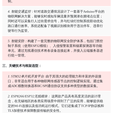
制。
4. 智能交通监控：
针对道路交通情况设计了一套基于Arduino平台的
物联网解决方案，能够实时感知车辆流量并预测潜在拥堵点位置；
同时还可以采集行人过街需求信号，并与红绿灯控制系统联动优化
路口通行效率。系统还配备了视频识别模块用于违法停车、违章行
驶等行为监管。
5. 智能安防：
构建了一套完整的物联网安全防护体系，包括门禁控
制子系统（使用ESP32模组）、入侵报警装置和烟雾探测器等功能
单元。通过无线通信技术将各设备连接起来，并接入云端服务器进
行统一管理。
三、关键技术与框架选型：
1. STM32单片机开发平台:
由于其强大的处理能力和丰富的外设接
口，非常适合用于各种物联网传感器节点的控制逻辑实现。通过集
成ADC模数转换器和IIC/SPI通信协议支持多种类型的数据采集。
2. ESP8266/ESP32无线模块：
这两款产品具有高度灵活的设计理
念，在无锡地区的各类应用场景中得到了广泛的应用，能够提供稳
定的Wi-Fi连接以及低功耗运行模式。它们还集成了TCP/IP协议栈和
TLS加密技术保障数据传输的安全性。