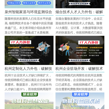
泉州智能家居与环境监测综合
烟台技术人才人力外包：破解
随着科技的发展和人们生活水平的提
在烟台蓬勃发展的IT行业中，企业正
物联网···
企业IT···
高, 物联网技术在各个领域中的应用越
面临前所未有的技术人才挑战。随着
来越广泛。本文将详细介绍由泉州市
AI大模型、云计算、大数据等新兴技
某公司开发的一套集成了水质检测、
术的快速迭代，传统招聘模式已难以
油烟监控、···...
满足企业对技···...
杭州定制化人力外包：破解技
杭州企业驻场开发：破解技术
杭州IT企业技术人才缺口持续扩大，
传统招聘模式的局限性在杭州这座数
术人才···
人才短···
传统招聘模式已难以满足企业快速发
字经济高地，企业面临的技术人才缺
展需求。数据显示，杭州IT行业年均
口已成常态。传统招聘模式下，企业
人才缺口超20%，而传统招聘周期平
往往需要耗费数周时间筛选简历，经
均长达45天，成···...
历多轮面试，···...