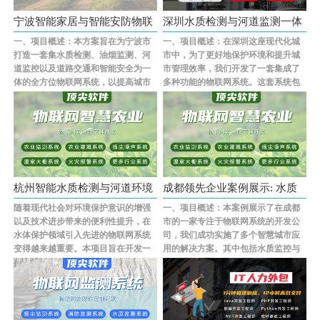
宁波智能家居与智能安防物联
深圳水质检测与河道监测一体
一、项目概述：本方案旨在为宁波市
一、项目概述：在深圳这座现代化城
网系统···
化物联···
打造一套集水质检测、油烟监测、河
市中，为了更好地保护环境和提升城
道监控以及道路交通和智能安全为一
市管理效率，我们开发了一套集成了
体的全方位物联网系统，以提高城市
多种功能的物联网系统。这套系统包
管理效率和服···...
括了水质检测···...
杭州智能水质检测与河道环境
成都领先企业案例展示: 水质
随着现代社会对环境保护意识的增强
一、项目概述：本案例展示了在成都
监测物···
检测、···
以及技术进步带来的便利性提升，在
市的一家专注于物联网系统的开发公
水体保护领域引入先进的物联网系统
司，我们成功实施了多个智慧城市应
变得越来越重要。本项目旨在开发一
用的解决方案。其中包括水质监控与
套集成了多种···...
预警系统、餐···...