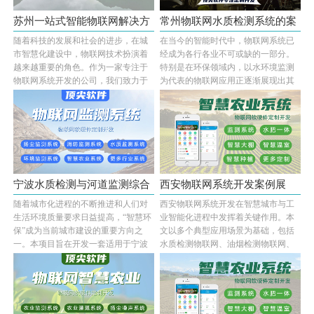
苏州一站式智能物联网解决方
常州物联网水质检测系统的案
随着科技的发展和社会的进步，在城
在当今的智能时代中，物联网系统已
案展示···
例展示···
市智慧化建设中，物联网技术扮演着
经成为各行各业不可或缺的一部分。
越来越重要的角色。作为一家专注于
特别是在环保领域内，以水环境监测
物联网系统开发的公司，我们致力于
为代表的物联网应用正逐渐展现出其
将各种智能化···...
强大的功能和···...
宁波水质检测与河道监测综合
西安物联网系统开发案例展
随着城市化进程的不断推进和人们对
西安物联网系统开发在智慧城市与工
型物联···
示：多场···
生活环境质量要求日益提高，“智慧环
业智能化进程中发挥着关键作用。本
保”成为当前城市建设的重要方向之
文以多个典型应用场景为基础，包括
一。本项目旨在开发一套适用于宁波
水质检测物联网、油烟检测物联网、
市内河及湖···...
河道检测物联···...