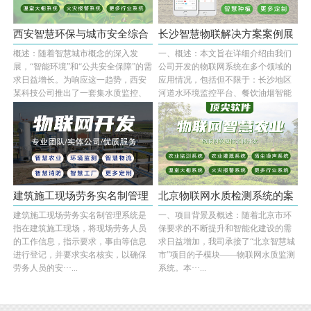
西安智慧环保与城市安全综合
长沙智慧物联解决方案案例展
概述：随着智慧城市概念的深入发
一、概述：本文旨在详细介绍由我们
解决方···
示——···
展，“智能环境”和“公共安全保障”的需
公司开发的物联网系统在多个领域的
求日益增长。为响应这一趋势，西安
应用情况，包括但不限于：长沙地区
某科技公司推出了一套集水质监控、
河道水环境监控平台、餐饮油烟智能
餐饮业油···...
监测系统和智···...
建筑施工现场劳务实名制管理
北京物联网水质检测系统的案
建筑施工现场劳务实名制管理系统是
一、项目背景及概述：随着北京市环
系统
例展示···
指在建筑施工现场，将现场劳务人员
保要求的不断提升和智能化建设的需
的工作信息，指示要求，事由等信息
求日益增加，我司承接了“北京智慧城
进行登记，并要求实名核实，以确保
市”项目的子模块——物联网水质监测
劳务人员的安···...
系统。本···...