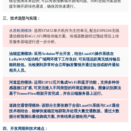
模型预测未来趋势, 可以有效缓解城市拥堵问题。同时还能为紧急救
援车辆开辟绿色通道，确保其快速通行。
三、技术选型与实现：
水质检测模块:
选用STM32单片机作为主控单元, 配合ESP8266无线
通信模组和4G CAT1网络传输方案。传感器数据经过预处理后上传
至服务器端进行进一步分析。
油烟监测模块: 采用Arduino平台开发，结合LuatOS操作系统在
LoRaWAN低功耗广域网环境下工作良好, 可实现远距离无线传输且
能耗较低。当检测到异常时会立即触发警报并通过短信或邮件通知
相关人员。
河道监控模块: 运用ESP32芯片集成Wi-Fi和蓝牙功能，支持多种传
感器接口扩展, 可灵活接入不同类型的环境监测设备。图像识别算法
基于TensorFlow框架开发完成，并在云端服务器上运行。
道路交通管理模块: 该部分主要依赖于合宙LuatOS系统与Cat1通信
技术相结合，能够快速稳定地获取并处理大量交通数据。通过大数
据分析预测出最佳路线方案, 并将结果反馈给用户端。
四、开发周期和技术难点：