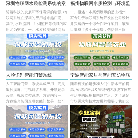
深圳物联网水质检测系统的案
福州物联网水质检测与环境监
随着科技的发展和环保意识的增强, 物
一、概述：本案例展示的是由福州一
例展示···
测综合···
联网系统在深圳的应用越来越广泛。
家专注于物联网系统开发的公司设计
其中, 水质监测、油烟监控等领域的应
并实施的一个综合性环保项目。该项
用尤为突出。一、水质检测物联网系
目集成了多个子模块，包括但不限
统的功能···...
于：水质参数实···...
人脸识别智能门禁系统
宁波智能家居与智能安防物联
人工智能门禁、系统集成应用、高灵
随着科技的进步和人们生活水平的提
网系统···
敏触摸屏、可视对讲系统、开锁记录
高, 智能家居以及智能安防系统在日常
云储、视频监控系统。方案内容一、
生活中的应用越来越广泛。为了满足
方案简介智国互联智能门禁是一款可
市场需求和技术发展的需要，我们公
以通过手机AP···...
司在宁波市···...